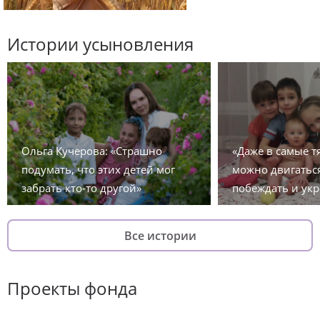
Истории усыновления
Ольга Кучерова: «Страшно
«Даже в самые 
подумать, что этих детей мог
можно двигаться
забрать кто-то другой»
побеждать и укр
Все истории
Проекты фонда