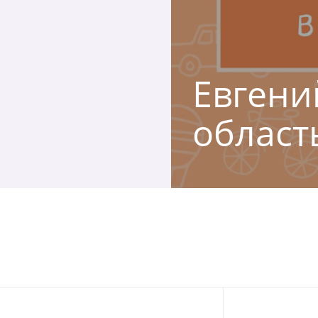
Евгени
област