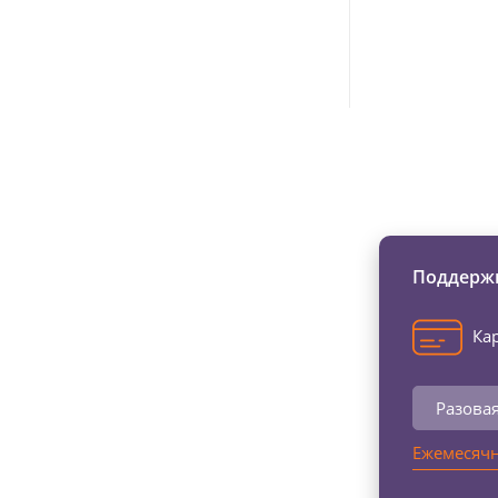
Изменяйте жи
Поддержи
Кар
Разова
Ежемесячн