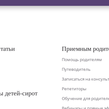
статьи
Приемным родит
Помощь родителям
Путеводитель
Записаться на консул
Репетиторы
ы детей-сирот
Обучение для родител
Вебинары и прямые э