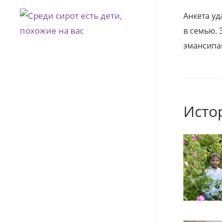
Анкета уд
в семью. 
эмансипа
Исто