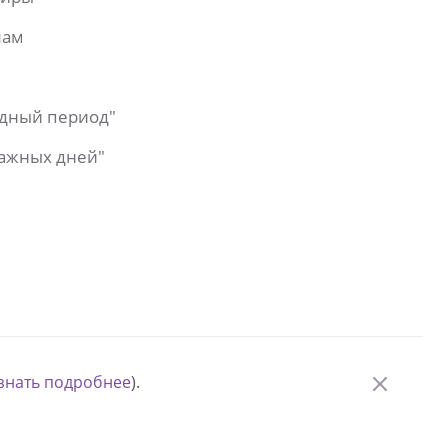
лам
одный период"
важных дней"
знать подробнее
).
© Измени одну жизнь