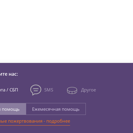
зни детей из детских домов 
те нас:
та / СБП
SMS
Другое
я помощь
Ежемесячная помощь
ые пожертвования - подробнее