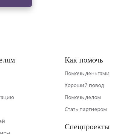
елям
Как помочь
Помочь деньгами
Хороший повод
ьтацию
Помочь делом
Стать партнером
ей
Спецпроекты
фиры