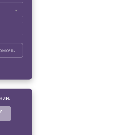
помочь
нии.