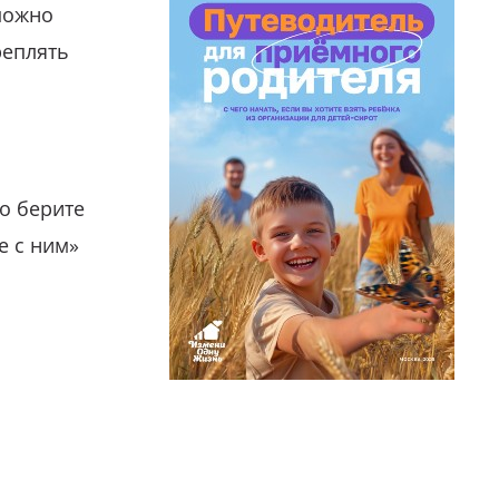
можно
реплять
о берите
е с ним»