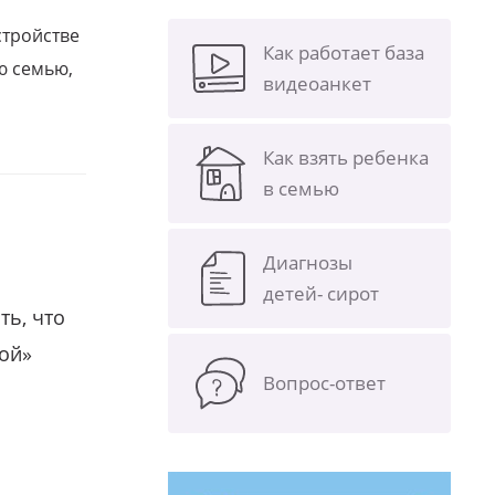
стройстве
Как работает база
ю семью,
видеоанкет
Как взять ребенка
в семью
Диагнозы
детей- сирот
ть, что
гой»
Вопрос-ответ