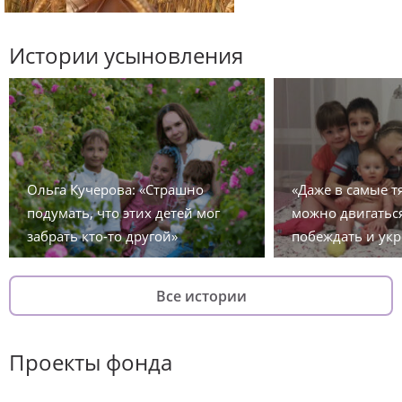
Истории усыновления
Ольга Кучерова: «Страшно
«Даже в самые 
подумать, что этих детей мог
можно двигаться
забрать кто-то другой»
побеждать и укр
Все истории
Проекты фонда