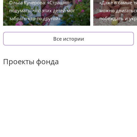
Ольга Кучерова: «Страшно
«Даже в самые 
подумать, что этих детей мог
можно двигаться
забрать кто-то другой»
побеждать и укр
Все истории
Проекты фонда