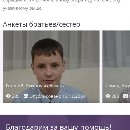
указанному выше.
Анкеты братьев/сестер
Евгений, Амурская область
Ирина, Аму
285
Опубликовано 13.12.2024
285
Благодарим за вашу помощь!