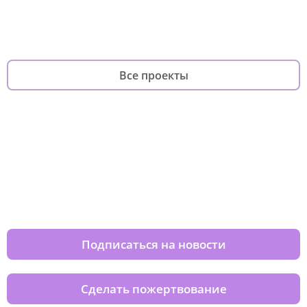
фандрайзинга
родителей
Все проекты
Изменяйте жизни детей из детских
домов вместе с нами
Подписаться на новости
Сделать пожертвование