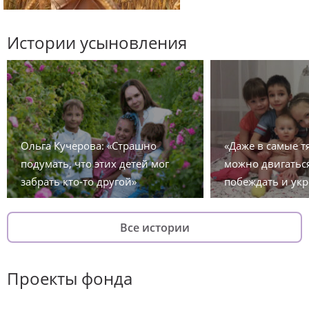
Истории усыновления
Ольга Кучерова: «Страшно
«Даже в самые 
подумать, что этих детей мог
можно двигаться
забрать кто-то другой»
побеждать и укр
Все истории
Проекты фонда