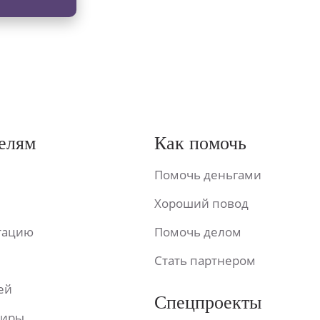
елям
Как помочь
Помочь деньгами
Хороший повод
ьтацию
Помочь делом
Стать партнером
ей
Спецпроекты
фиры