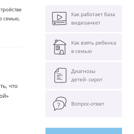
стройстве
Как работает база
ю семью,
видеоанкет
Как взять ребенка
в семью
Диагнозы
детей- сирот
ть, что
гой»
Вопрос-ответ