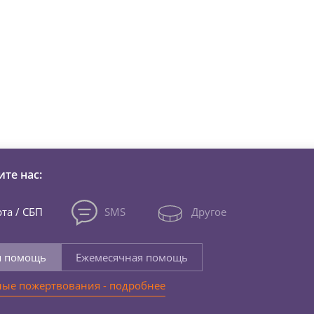
зни детей из детских домов 
те нас:
та / СБП
SMS
Другое
я помощь
Ежемесячная помощь
ые пожертвования - подробнее