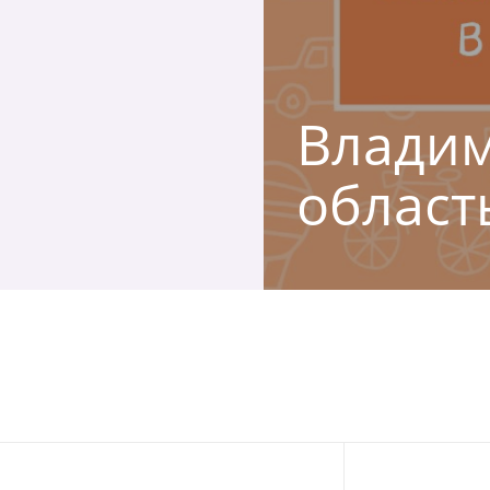
Владим
област