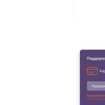
Изменяйте жи
Поддержи
Кар
Разова
Ежемесячн