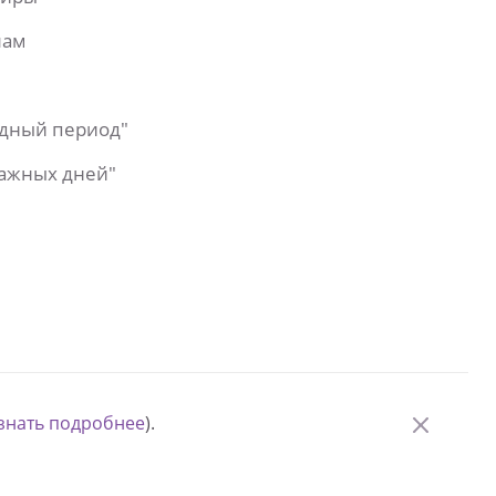
лам
одный период"
важных дней"
знать подробнее
).
© Измени одну жизнь