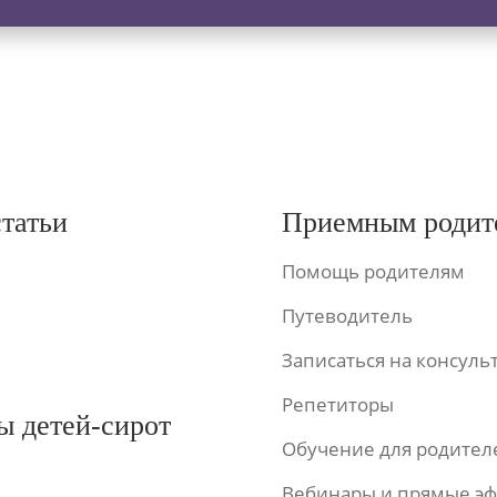
статьи
Приемным родит
Помощь родителям
Путеводитель
Записаться на консул
Репетиторы
ы детей-сирот
Обучение для родител
Вебинары и прямые э