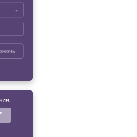
помочь
нии.