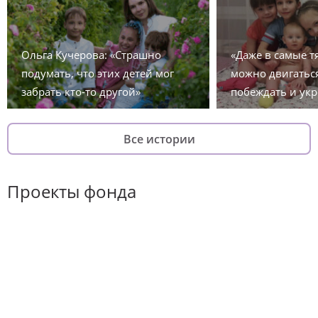
Ольга Кучерова: «Страшно
«Даже в самые 
подумать, что этих детей мог
можно двигаться
забрать кто-то другой»
побеждать и укр
Все истории
Проекты фонда