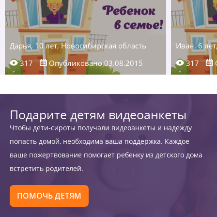
Дарья, 10 лет, Новосибирская область
Иван, 6 ле
317
Опубликовано 03.08.2015
317
Подарите детям видеоанкеты
Чтобы дети-сироты получали видеоанкеты и надежду
попасть домой, необходима ваша поддержка. Каждое
ваше пожертвование помогает ребенку из детского дома
встретить родителей.
ПОМОЧЬ ДЕТЯМ