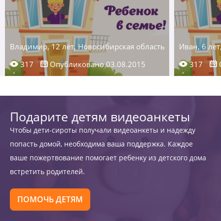
Владимир, 12 лет, Новосибирская область
Иван, 6 ле
317
Опубликовано 03.08.2015
317
Подарите детям видеоанкеты
Чтобы дети-сироты получали видеоанкеты и надежду
попасть домой, необходима ваша поддержка. Каждое
ваше пожертвование помогает ребенку из детского дома
встретить родителей.
ПОМОЧЬ ДЕТЯМ