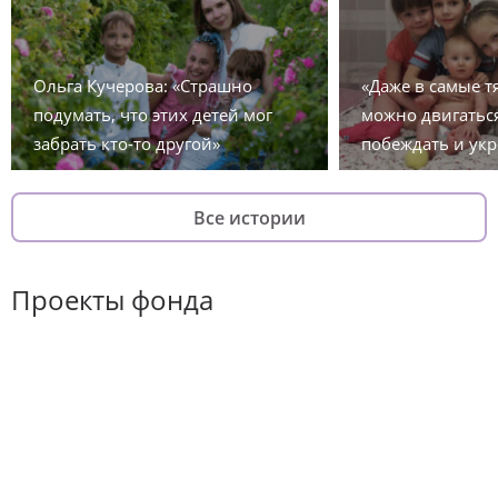
Ольга Кучерова: «Страшно
«Даже в самые 
подумать, что этих детей мог
можно двигаться
забрать кто-то другой»
побеждать и укр
Все истории
Проекты фонда