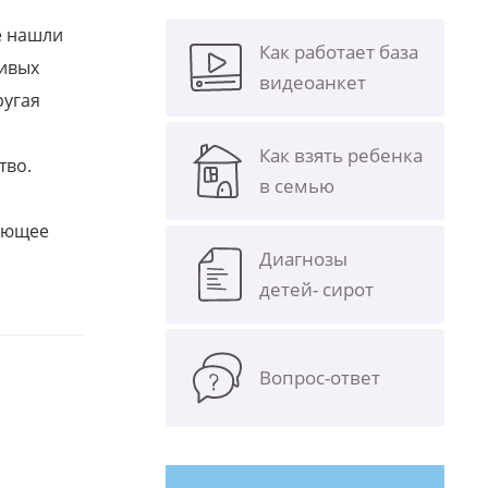
е нашли
Как работает база
ливых
видеоанкет
ругая
Как взять ребенка
тво.
в семью
щающее
Диагнозы
детей- сирот
Вопрос-ответ