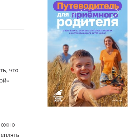
ть, что
гой»
можно
реплять