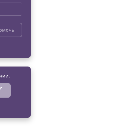
помочь
нии.