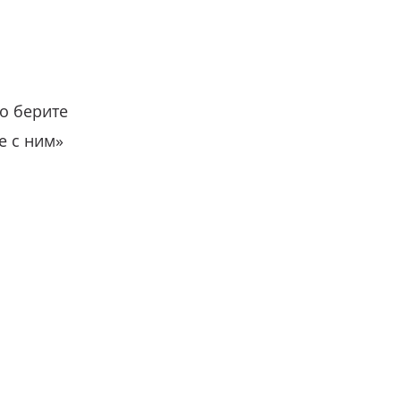
о берите
е с ним»