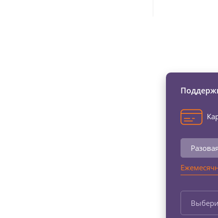
Изменяйте жи
Поддержи
Кар
Разова
Ежемесячн
Выбери