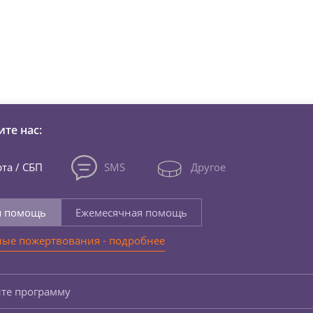
зни детей из детских домов 
те нас:
та / СБП
SMS
Другое
я помощь
Ежемесячная помощь
ые пожертвования - подробнее
те программу