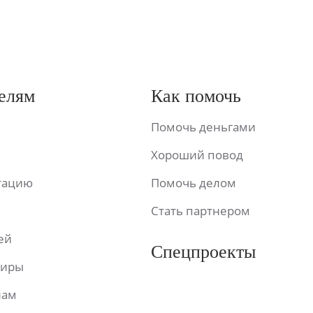
елям
Как помочь
Помочь деньгами
Хороший повод
ьтацию
Помочь делом
Стать партнером
ей
Спецпроекты
фиры
лам