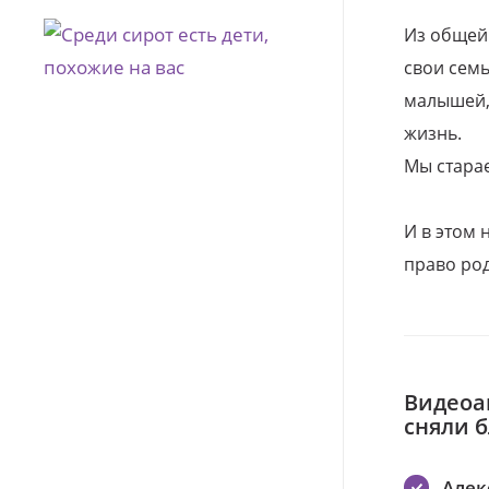
Из общей
свои семь
малышей, 
жизнь.
Мы стара
И в этом
право род
Видеоа
сняли 
Алек