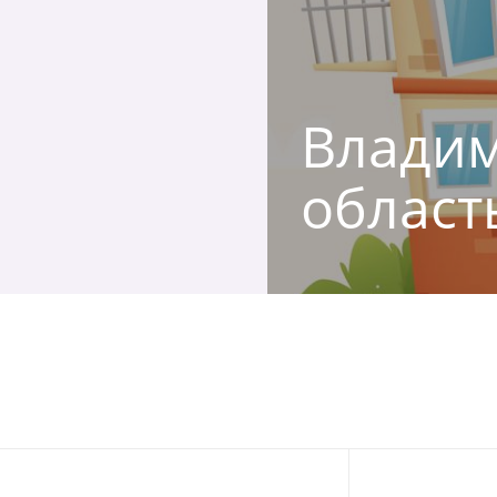
Владим
област