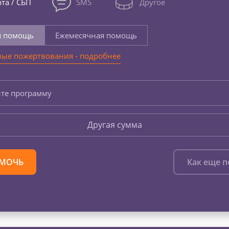
та / СБП
SMS
Другое
я помощь
Ежемесячная помощь
ые пожертвования - подробнее
те программу
Другая сумма
МОЧЬ
Как еще 