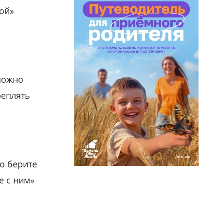
гой»
можно
реплять
о берите
е с ним»