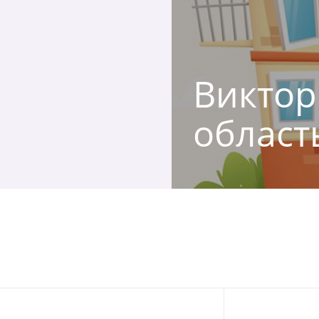
Виктор
област