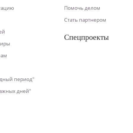
ьтацию
Помочь делом
Стать партнером
ей
Спецпроекты
фиры
лам
одный период"
важных дней"