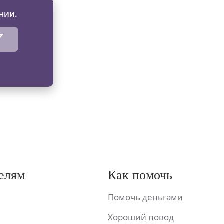
нии.
елям
Как помочь
Помочь деньгами
Хороший повод