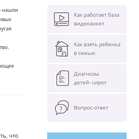
е нашли
Как работает база
ливых
видеоанкет
ругая
Как взять ребенка
тво.
в семью
щающее
Диагнозы
детей- сирот
Вопрос-ответ
ть, что