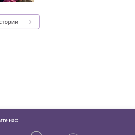
истории
зни детей из детских домов 
те нас: