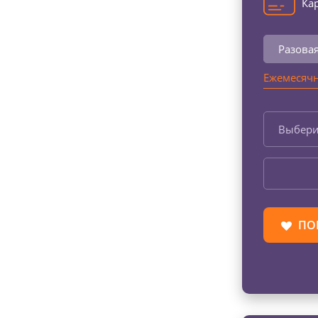
Кар
Разова
Ежемесячн
Выбери
ПО