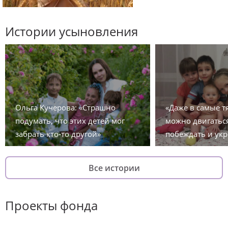
Истории усыновления
Ольга Кучерова: «Страшно
«Даже в самые 
подумать, что этих детей мог
можно двигаться
забрать кто-то другой»
побеждать и укр
Все истории
Проекты фонда