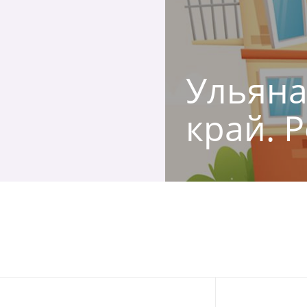
Ульяна
край. 