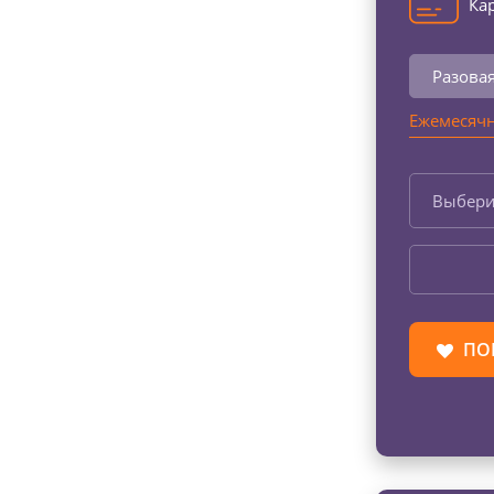
Кар
Разова
Ежемесячн
Выбери
ПО