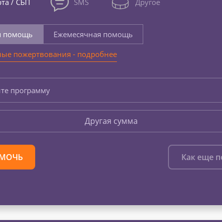
та / СБП
SMS
Другое
я помощь
Ежемесячная помощь
ые пожертвования - подробнее
те программу
Другая сумма
МОЧЬ
Как еще 