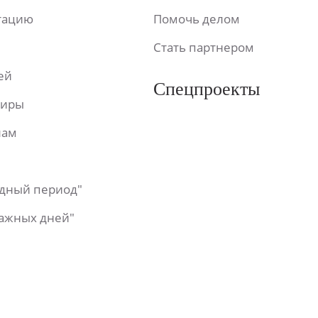
ьтацию
Помочь делом
Стать партнером
ей
Спецпроекты
фиры
лам
одный период"
важных дней"