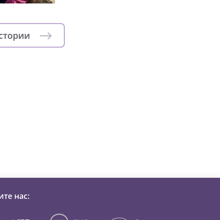
истории
зни детей из детских домов 
те нас: