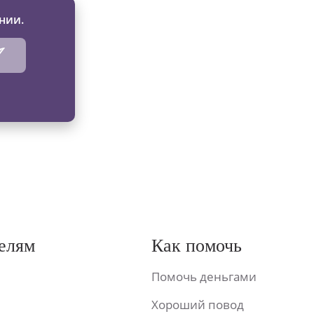
нии.
елям
Как помочь
Помочь деньгами
Хороший повод