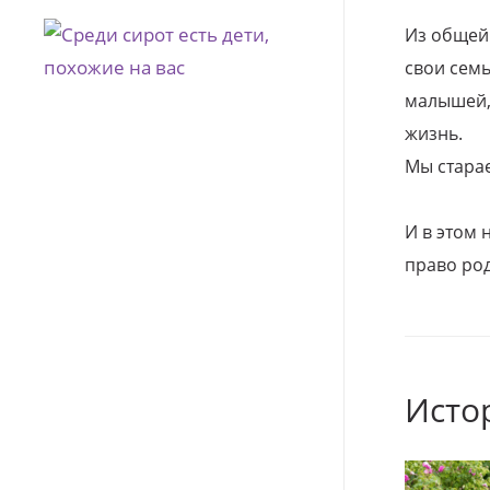
Из общей
свои семь
малышей, 
жизнь.
Мы стара
И в этом
право род
Исто