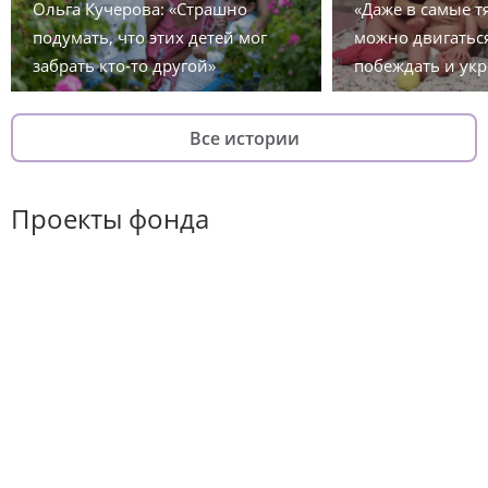
Ольга Кучерова: «Страшно
«Даже в самые 
подумать, что этих детей мог
можно двигаться
забрать кто-то другой»
побеждать и укр
Все истории
Проекты фонда