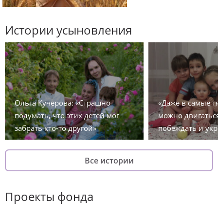
Истории усыновления
Ольга Кучерова: «Страшно
«Даже в самые 
подумать, что этих детей мог
можно двигаться
забрать кто-то другой»
побеждать и укр
Все истории
Проекты фонда