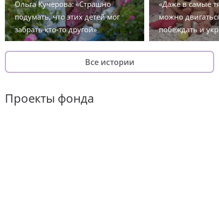
Ольга Кучерова: «Страшно
«Даже в самые 
подумать, что этих детей мог
можно двигаться
забрать кто-то другой»
побеждать и укр
Все истории
Проекты фонда