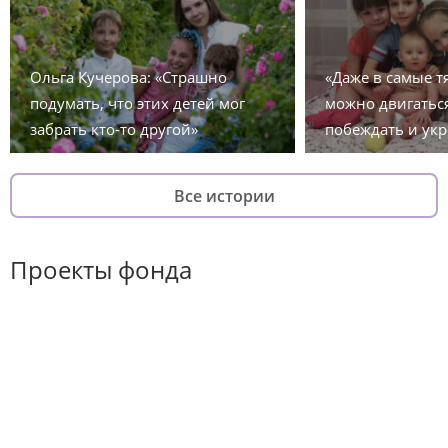
Ольга Кучерова: «Страшно
«Даже в самые 
подумать, что этих детей мог
можно двигаться
забрать кто-то другой»
побеждать и укр
Все истории
Проекты фонда