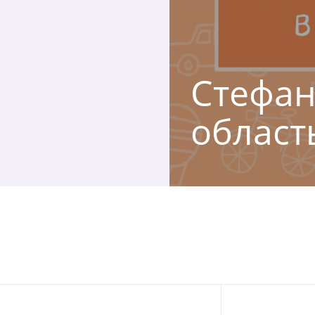
Стефан
област