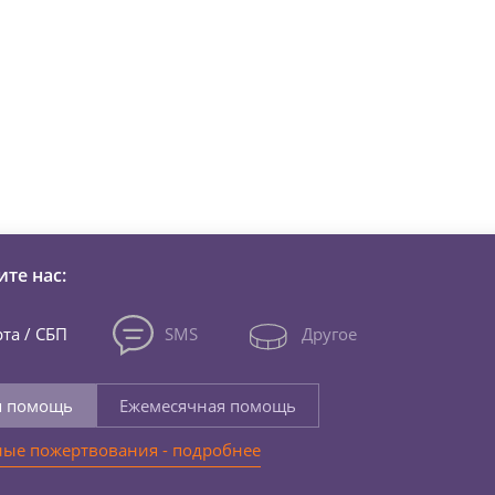
зни детей из детских домов 
те нас:
та / СБП
SMS
Другое
я помощь
Ежемесячная помощь
ые пожертвования - подробнее