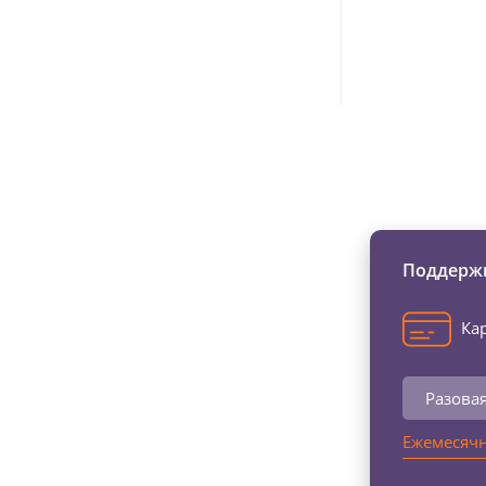
Изменяйте жи
Поддержи
Кар
Разова
Ежемесячн