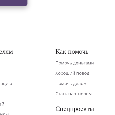
елям
Как помочь
Помочь деньгами
Хороший повод
ьтацию
Помочь делом
Стать партнером
ей
Спецпроекты
фиры