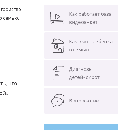
стройстве
Как работает база
ю семью,
видеоанкет
Как взять ребенка
в семью
Диагнозы
детей- сирот
ть, что
гой»
Вопрос-ответ