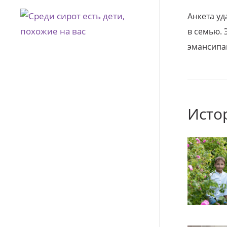
Анкета уд
в семью. 
эмансипа
Исто