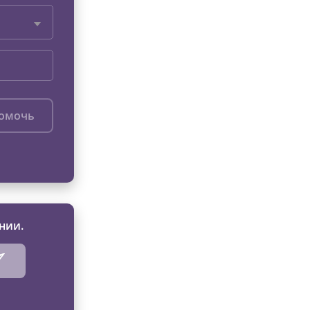
помочь
нии.