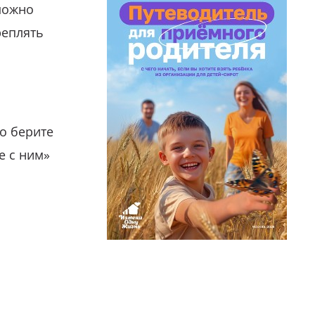
можно
реплять
о берите
е с ним»