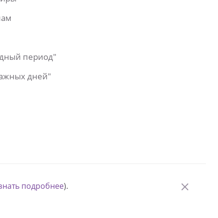
лам
одный период"
важных дней"
знать подробнее
).
© Измени одну жизнь