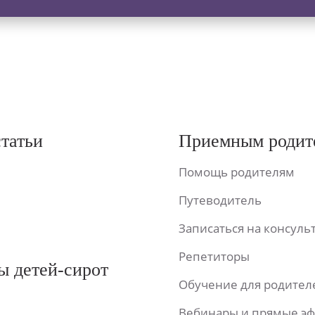
статьи
Приемным родит
Помощь родителям
Путеводитель
Записаться на консул
Репетиторы
ы детей-сирот
Обучение для родител
Вебинары и прямые э