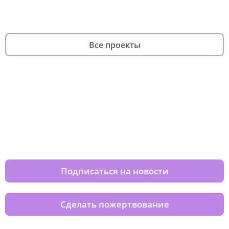
фандрайзинга
родителей
Все проекты
Изменяйте жизни детей из детских
домов вместе с нами
Подписаться на новости
Сделать пожертвование