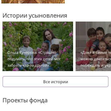
Истории усыновления
Ольга Кучерова: «Страшно
«Даже в самые 
подумать, что этих детей мог
можно двигаться
забрать кто-то другой»
побеждать и укр
Все истории
Проекты фонда