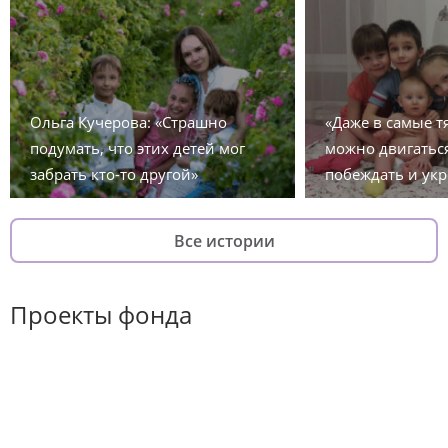
Ольга Кучерова: «Страшно
«Даже в самые 
подумать, что этих детей мог
можно двигаться
забрать кто-то другой»
побеждать и укр
Все истории
Проекты фонда