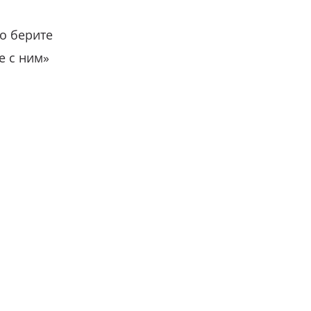
о берите
е с ним»