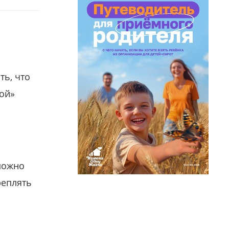
ть, что
гой»
можно
реплять