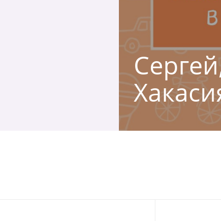
Сергей,
Хакаси