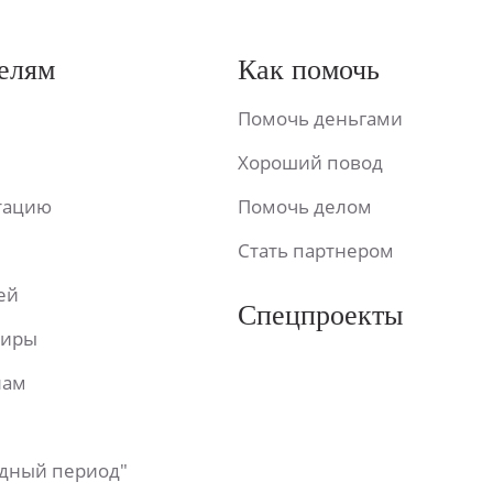
елям
Как помочь
Помочь деньгами
Хороший повод
ьтацию
Помочь делом
Стать партнером
ей
Спецпроекты
фиры
лам
одный период"