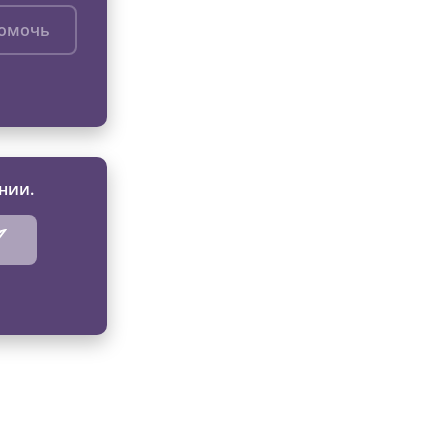
помочь
нии.