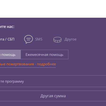
зни детей из детских домов 
те нас:
та / СБП
SMS
Другое
я помощь
Ежемесячная помощь
ые пожертвования - подробнее
те программу
Другая сумма