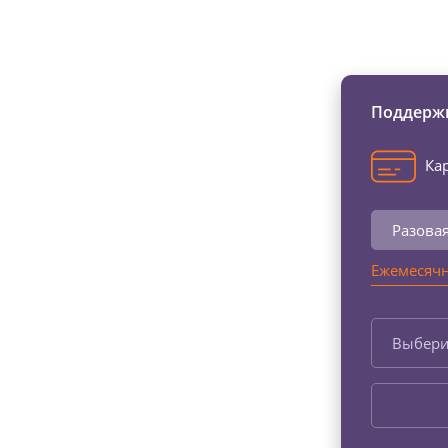
Изменяйте жи
Поддержи
Кар
Разова
Ежемесячн
Выбери