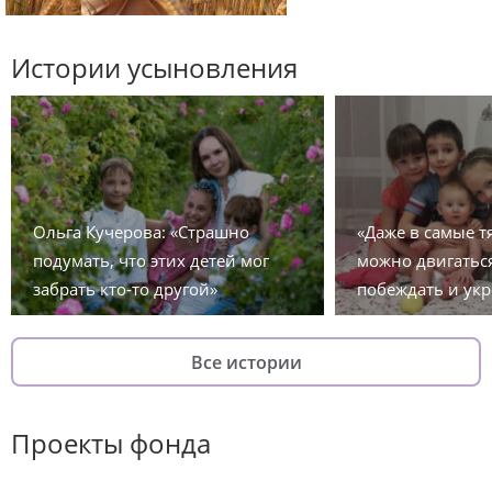
Истории усыновления
Ольга Кучерова: «Страшно
«Даже в самые 
подумать, что этих детей мог
можно двигаться
забрать кто-то другой»
побеждать и укр
Все истории
Проекты фонда