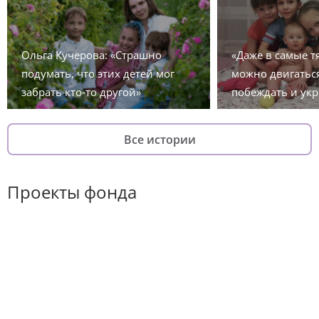
Ольга Кучерова: «Страшно
«Даже в самые 
подумать, что этих детей мог
можно двигаться
забрать кто-то другой»
побеждать и укр
Все истории
Проекты фонда