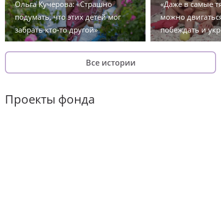
Ольга Кучерова: «Страшно
«Даже в самые 
подумать, что этих детей мог
можно двигаться
забрать кто-то другой»
побеждать и укр
Все истории
Проекты фонда