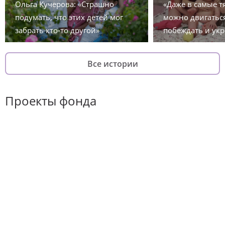
Ольга Кучерова: «Страшно
«Даже в самые 
подумать, что этих детей мог
можно двигаться
забрать кто-то другой»
побеждать и укр
Все истории
Проекты фонда