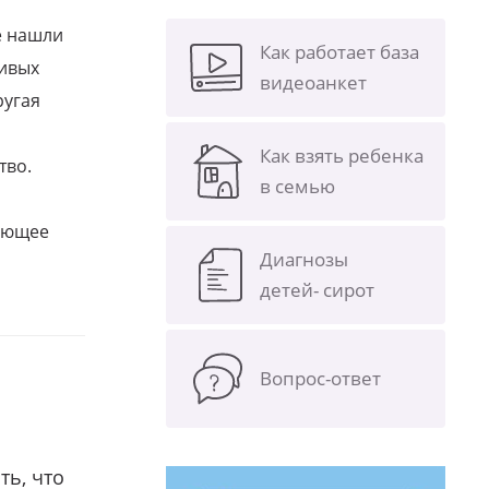
е нашли
Как работает база
ливых
видеоанкет
ругая
Как взять ребенка
тво.
в семью
щающее
Диагнозы
детей- сирот
Вопрос-ответ
ть, что