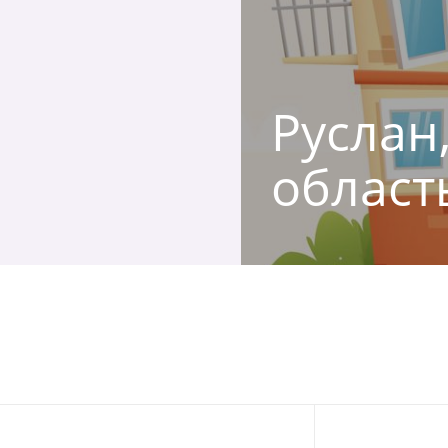
Руслан,
област