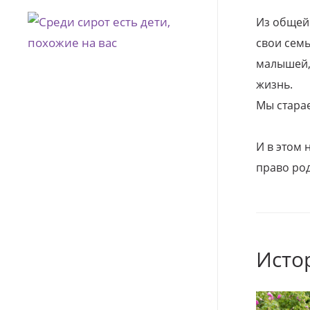
Из общей
свои семь
малышей, 
жизнь.
Мы стара
И в этом
право род
Исто