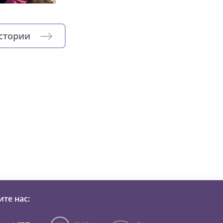
истории
зни детей из детских домов 
те нас: