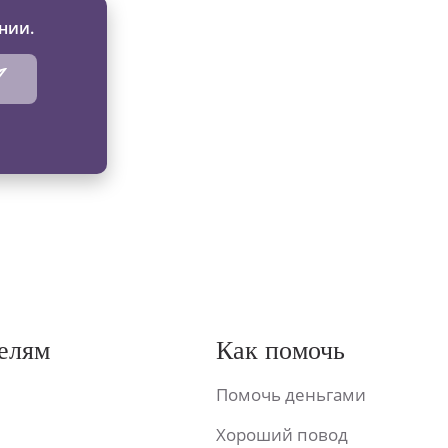
нии.
елям
Как помочь
Помочь деньгами
Хороший повод