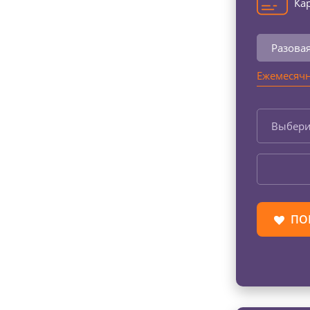
Кар
Разова
Ежемесячн
Выбери
ПО