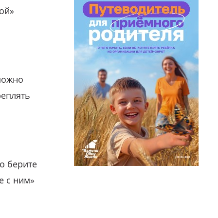
гой»
можно
реплять
о берите
е с ним»