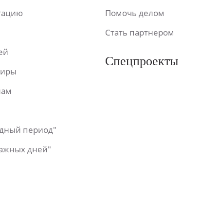
ьтацию
Помочь делом
Стать партнером
ей
Спецпроекты
фиры
лам
одный период"
важных дней"