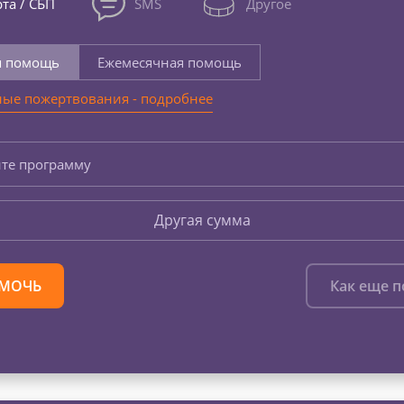
та / СБП
SMS
Другое
я помощь
Ежемесячная помощь
ые пожертвования - подробнее
те программу
Другая сумма
МОЧЬ
Как еще 