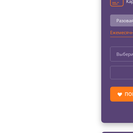
Кар
Разова
Ежемесячн
Выбери
ПО