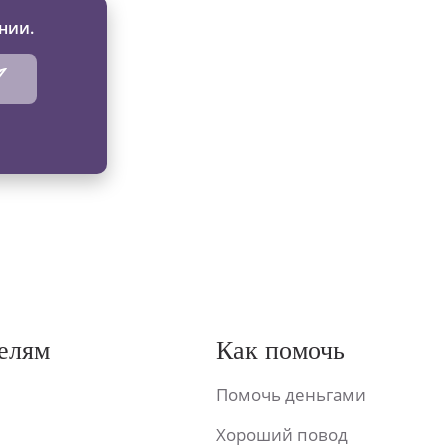
нии.
елям
Как помочь
Помочь деньгами
Хороший повод