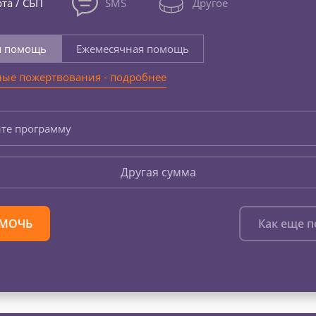
та / СБП
SMS
Другое
я помощь
Ежемесячная помощь
ые пожертвования - подробнее
те программу
Другая сумма
МОЧЬ
Как еще 