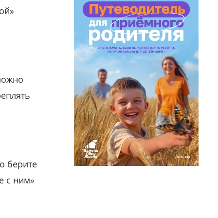
гой»
можно
реплять
о берите
е с ним»