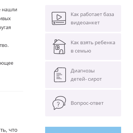
е нашли
Как работает база
ливых
видеоанкет
ругая
Как взять ребенка
тво.
в семью
щающее
Диагнозы
детей- сирот
Вопрос-ответ
ть, что