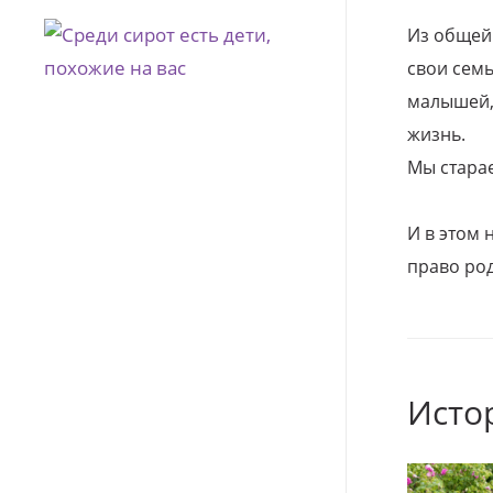
Из общей
свои семь
малышей, 
жизнь.
Мы стара
И в этом
право род
Исто