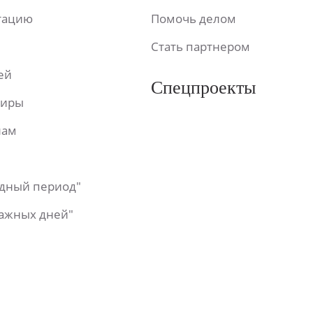
ьтацию
Помочь делом
Стать партнером
ей
Спецпроекты
фиры
лам
одный период"
важных дней"