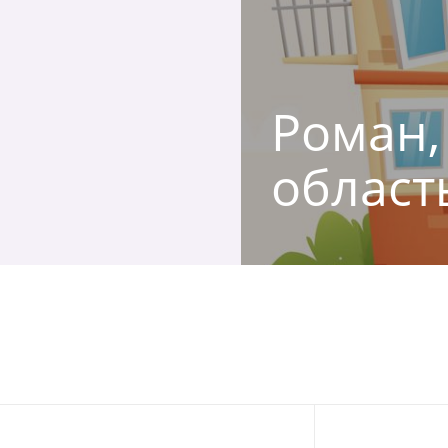
Роман,
област