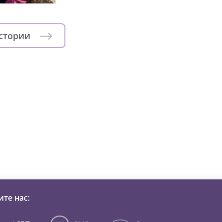
истории
зни детей из детских домов 
те нас: