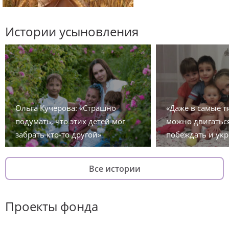
Истории усыновления
Ольга Кучерова: «Страшно
«Даже в самые 
подумать, что этих детей мог
можно двигаться
забрать кто-то другой»
побеждать и укр
Все истории
Проекты фонда