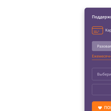
Поддержи
Кар
Разова
Ежемесячн
Выбери
ПО