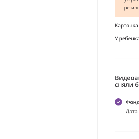
регио
Карточка
У ребенка
Видеоа
сняли 
Фонд
Дата