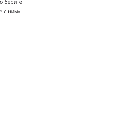
о берите
е с ним»
вместе с нами