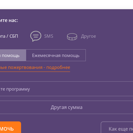
те нас:
та / СБП
SMS
Другое
я помощь
Ежемесячная помощь
ые пожертвования - подробнее
те программу
Другая сумма
МОЧЬ
Как еще 