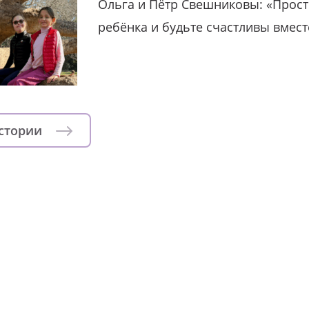
Ольга и Пётр Свешниковы: «Прост
ребёнка и будьте счастливы вмест
истории
зни детей из детских домов 