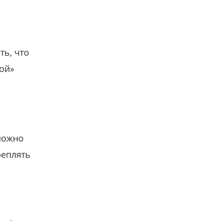
ть, что
гой»
можно
реплять