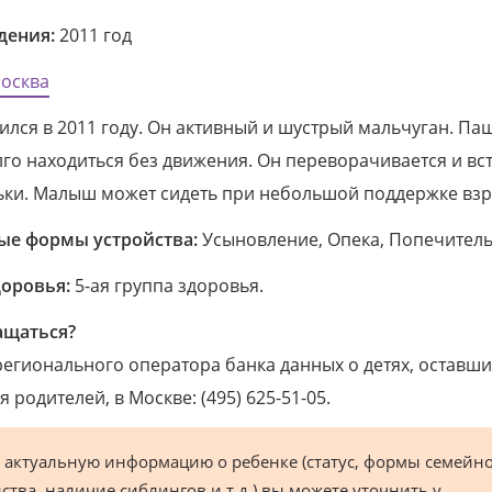
дения:
2011 год
осква
лся в 2011 году. Он активный и шустрый мальчуган. Па
го находиться без движения. Он переворачивается и вст
ьки. Малыш может сидеть при небольшой поддержке взр
е формы устройства:
Усыновление, Опека, Попечитель
доровья:
5-ая группа здоровья.
ащаться?
егионального оператора банка данных о детях, оставши
 родителей, в Москве: (495) 625-51-05.
 актуальную информацию о ребенке (статус, формы семейн
ства, наличие сиблингов и т.д.) вы можете уточнить у