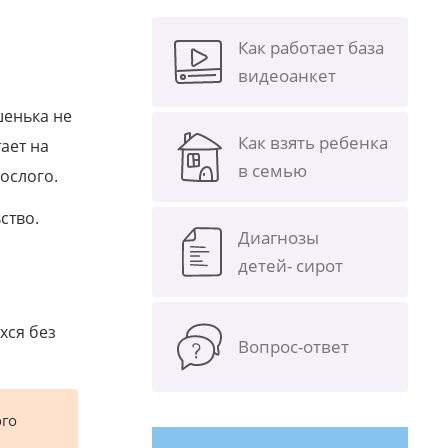
Как работает база
видеоанкет
шенька не
Как взять ребенка
ает на
в семью
ослого.
ство.
Диагнозы
детей- сирот
хся без
Вопрос-ответ
ого