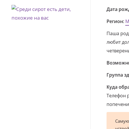
Дата рож
Регион:
М
Паша роди
любит дол
четверен
Возможны
Группа з
Куда обр
Телефон р
попечения
Самую
устрой