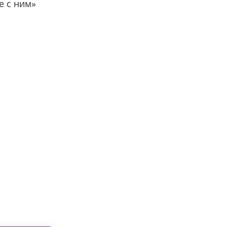
е с ним»
вместе с нами