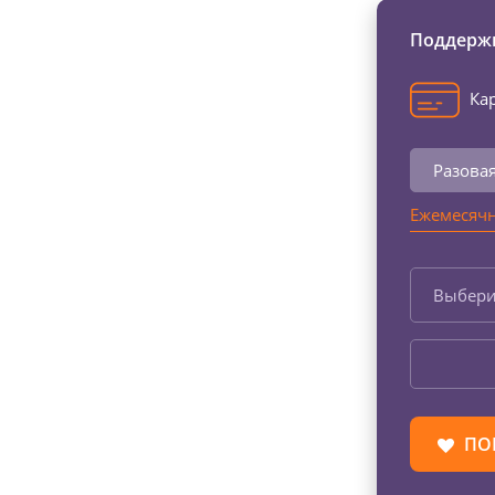
Поддержи
Кар
Разова
Ежемесячн
Выбери
ПО