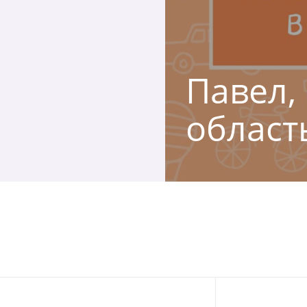
Павел,
област