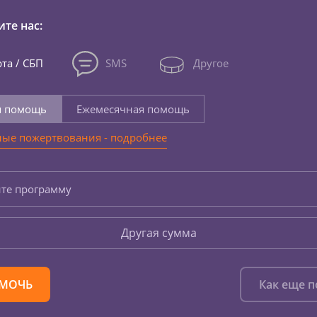
те нас:
та / СБП
SMS
Другое
я помощь
Ежемесячная помощь
ые пожертвования - подробнее
те программу
Другая сумма
МОЧЬ
Как еще 