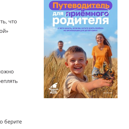
ть, что
гой»
можно
реплять
о берите