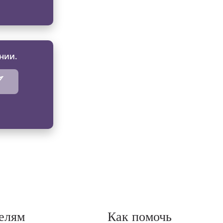
нии.
елям
Как помочь