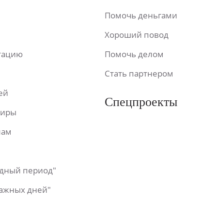
Помочь деньгами
Хороший повод
ьтацию
Помочь делом
Стать партнером
ей
Спецпроекты
фиры
лам
одный период"
важных дней"