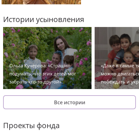
Истории усыновления
Ольга Кучерова: «Страшно
«Даже в самые 
подумать, что этих детей мог
можно двигаться
забрать кто-то другой»
побеждать и укр
Все истории
Проекты фонда