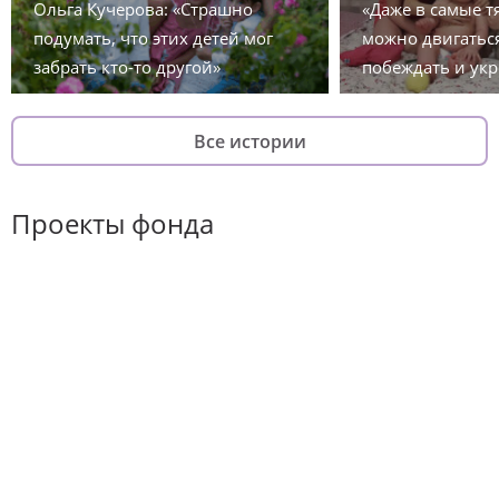
Ольга Кучерова: «Страшно
«Даже в самые 
подумать, что этих детей мог
можно двигаться
забрать кто-то другой»
побеждать и укр
Все истории
Проекты фонда