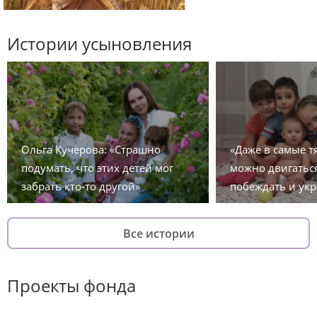
Истории усыновления
Ольга Кучерова: «Страшно
«Даже в самые 
подумать, что этих детей мог
можно двигаться
забрать кто-то другой»
побеждать и укр
Все истории
Проекты фонда