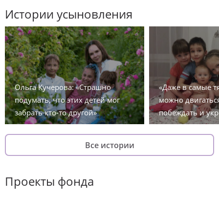
Истории усыновления
Ольга Кучерова: «Страшно
«Даже в самые 
подумать, что этих детей мог
можно двигаться
забрать кто-то другой»
побеждать и укр
Все истории
Проекты фонда