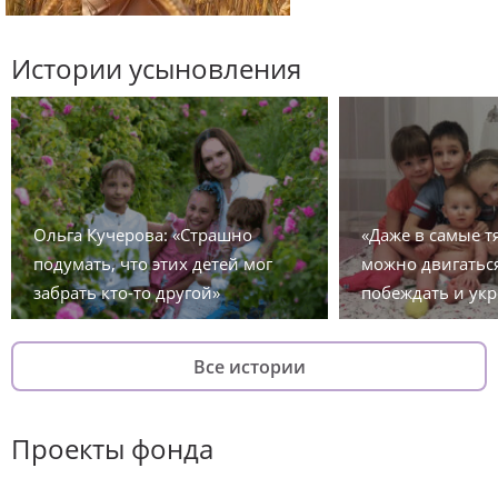
Истории усыновления
Ольга Кучерова: «Страшно
«Даже в самые 
подумать, что этих детей мог
можно двигаться
забрать кто-то другой»
побеждать и укр
Все истории
Проекты фонда