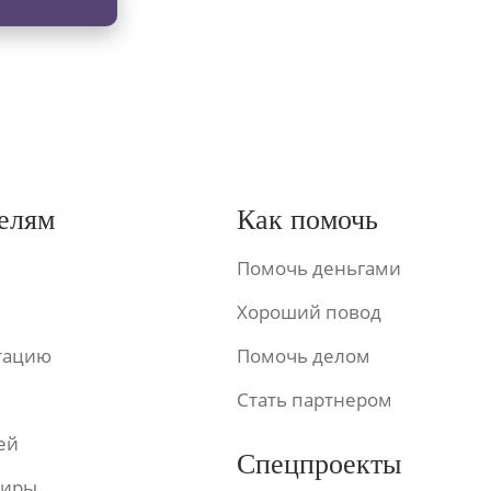
елям
Как помочь
Помочь деньгами
Хороший повод
ьтацию
Помочь делом
Стать партнером
ей
Спецпроекты
фиры