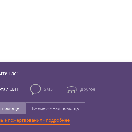
зни детей из детских домов 
те нас:
та / СБП
SMS
Другое
я помощь
Ежемесячная помощь
ые пожертвования - подробнее