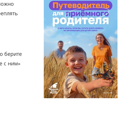
можно
реплять
о берите
е с ним»