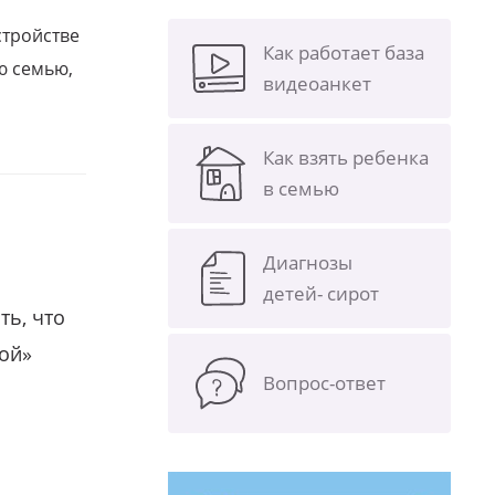
стройстве
Как работает база
ю семью,
видеоанкет
Как взять ребенка
в семью
Диагнозы
детей- сирот
ть, что
гой»
Вопрос-ответ