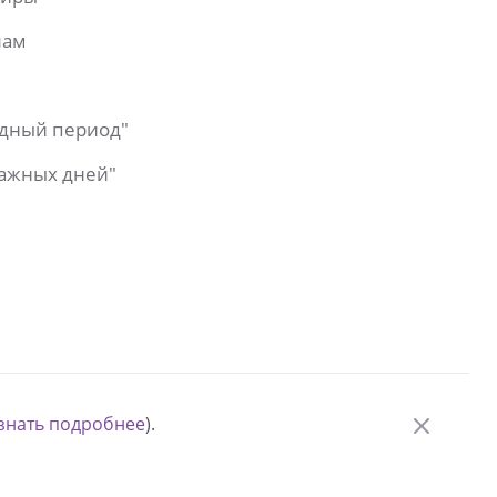
лам
одный период"
важных дней"
знать подробнее
).
© Измени одну жизнь