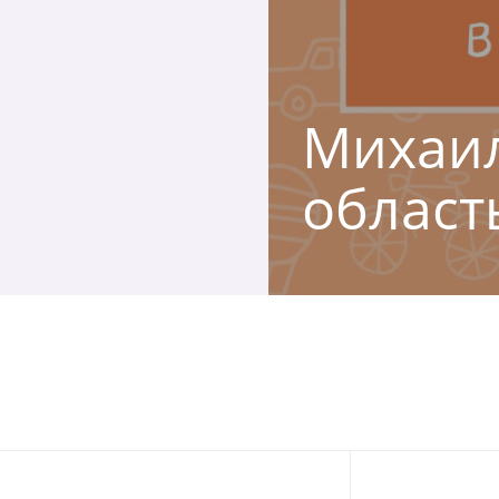
Михаил
област