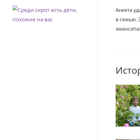
Анкета уд
в семью. 
эмансипа
Исто