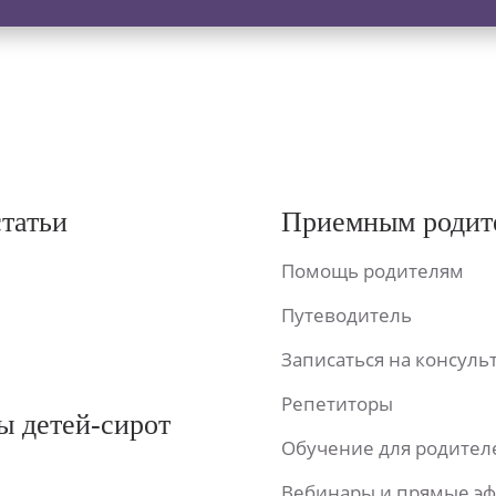
статьи
Приемным родит
Помощь родителям
Путеводитель
Записаться на консул
Репетиторы
ы детей-сирот
Обучение для родител
Вебинары и прямые э