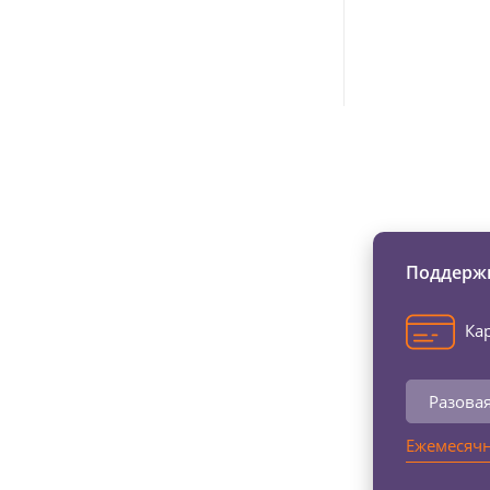
Изменяйте жи
Поддержи
Кар
Разова
Ежемесячн