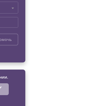
помочь
нии.