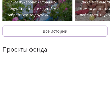
Ольга Кучерова: «Страшно
«Даже в самые 
подумать, что этих детей мог
можно двигаться
забрать кто-то другой»
побеждать и укр
Все истории
Проекты фонда