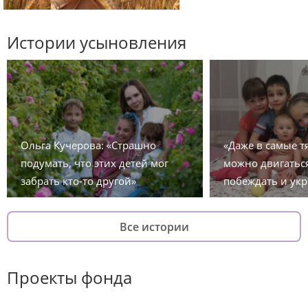
Истории усыновления
Ольга Кучерова: «Страшно
«Даже в самые 
подумать, что этих детей мог
можно двигаться
забрать кто-то другой»
побеждать и укр
Все истории
Проекты фонда