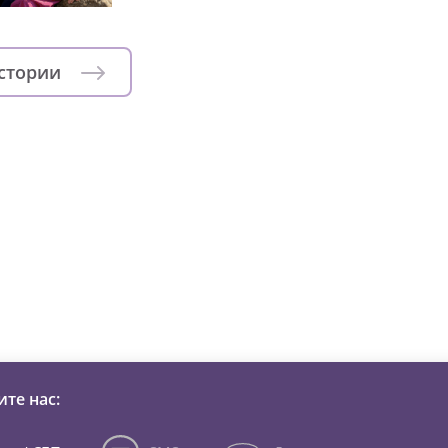
истории
зни детей из детских домов 
те нас: