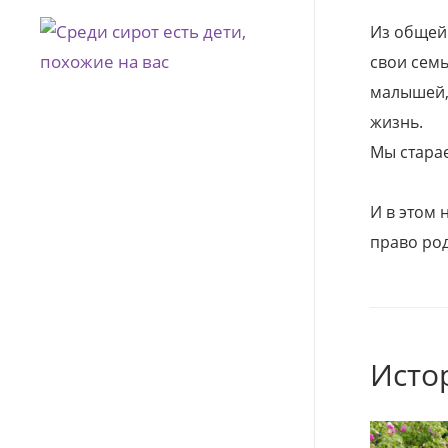
Из общей
свои семь
малышей, 
жизнь.
Мы стара
И в этом
право род
Исто