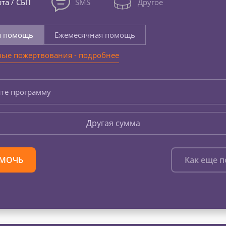
та / СБП
SMS
Другое
я помощь
Ежемесячная помощь
ые пожертвования - подробнее
те программу
Другая сумма
МОЧЬ
Как еще 