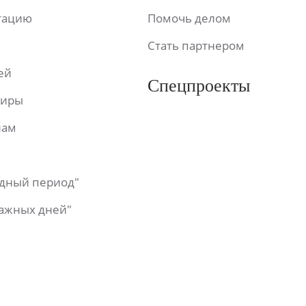
ьтацию
Помочь делом
Стать партнером
ей
Спецпроекты
фиры
лам
одный период"
важных дней"