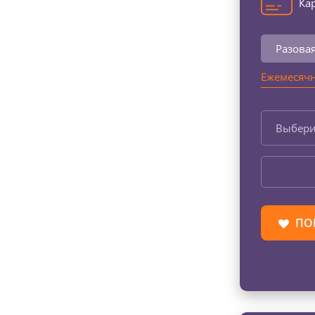
Кар
Разова
Ежемесячн
Выбери
ПО