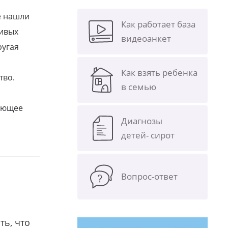
е нашли
Как работает база
ливых
видеоанкет
ругая
Как взять ребенка
тво.
в семью
щающее
Диагнозы
детей- сирот
Вопрос-ответ
ть, что