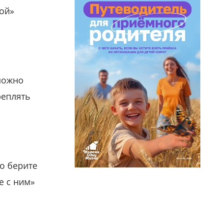
гой»
можно
реплять
о берите
е с ним»