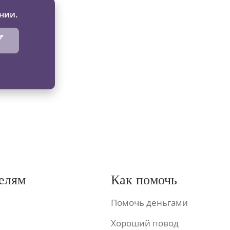
нии.
елям
Как помочь
Помочь деньгами
Хороший повод