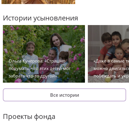
Истории усыновления
Ольга Кучерова: «Страшно
«Даже в самые 
подумать, что этих детей мог
можно двигаться
забрать кто-то другой»
побеждать и укр
Все истории
Проекты фонда