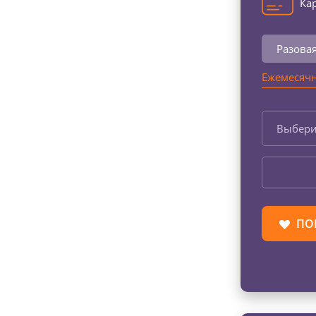
Кар
Разова
Ежемесячн
Выбери
ПО