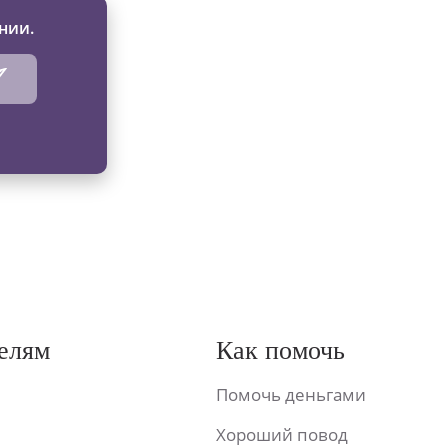
нии.
елям
Как помочь
Помочь деньгами
Хороший повод