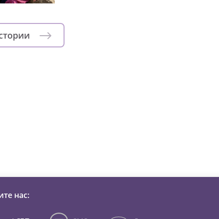
истории
зни детей из детских домов 
те нас: