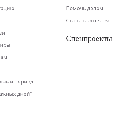
ьтацию
Помочь делом
Стать партнером
ей
Спецпроекты
фиры
лам
одный период"
важных дней"