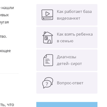
е нашли
Как работает база
ливых
видеоанкет
ругая
Как взять ребенка
тво.
в семью
щающее
Диагнозы
детей- сирот
Вопрос-ответ
ть, что