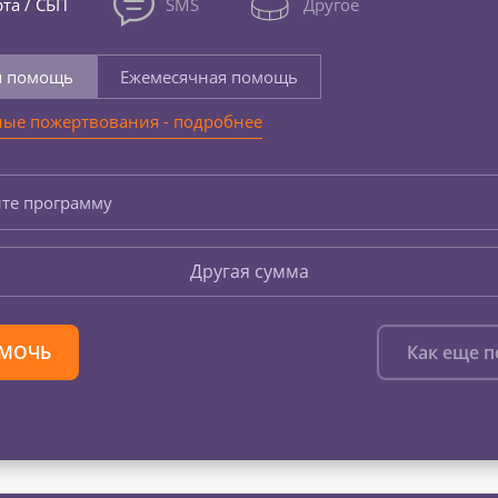
та / СБП
SMS
Другое
я помощь
Ежемесячная помощь
ые пожертвования - подробнее
те программу
Другая сумма
МОЧЬ
Как еще 