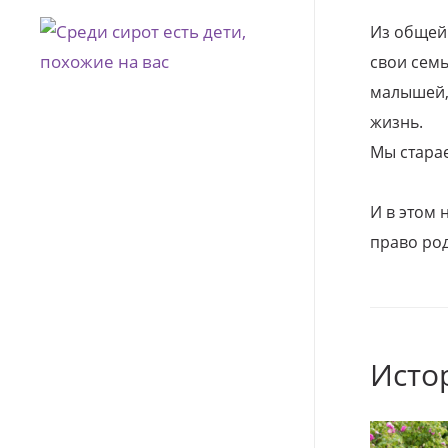
Из общей
свои семь
малышей, 
жизнь.
Мы стара
И в этом
право род
Исто