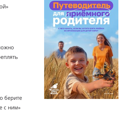
гой»
можно
реплять
о берите
е с ним»