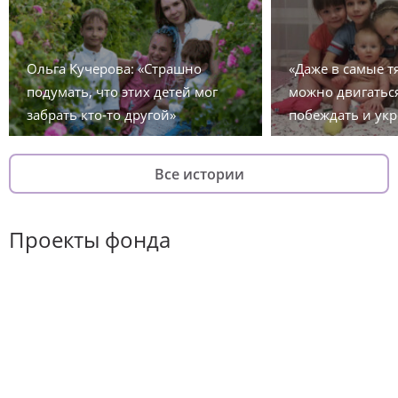
Ольга Кучерова: «Страшно
«Даже в самые 
подумать, что этих детей мог
можно двигаться
забрать кто-то другой»
побеждать и укр
Все истории
Проекты фонда