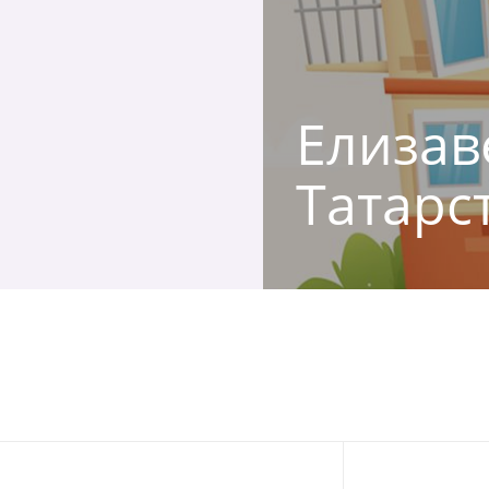
Елизаве
Татарс