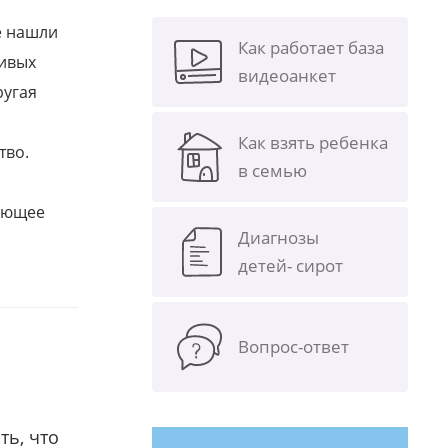
е нашли
Как работает база
ливых
видеоанкет
ругая
Как взять ребенка
тво.
в семью
щающее
Диагнозы
детей- сирот
Вопрос-ответ
ть, что