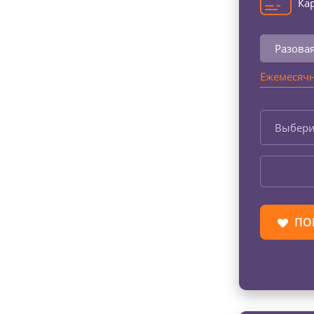
Кар
Разова
Ежемесячн
Выбери
ПО