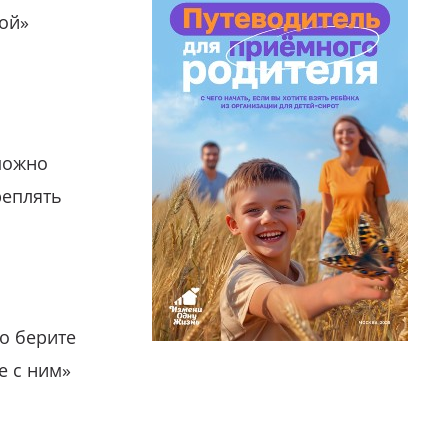
гой»
можно
реплять
о берите
е с ним»