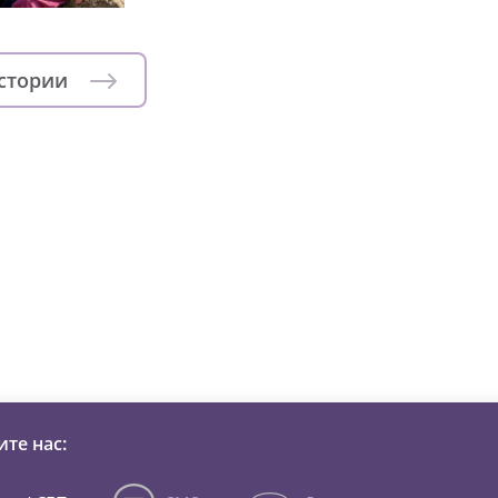
истории
зни детей из детских домов 
те нас: