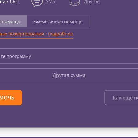
та / СБП
SMS
Другое
я помощь
Ежемесячная помощь
ые пожертвования - подробнее
те программу
Другая сумма
МОЧЬ
Как еще 