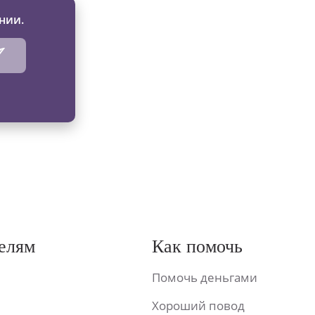
нии.
елям
Как помочь
Помочь деньгами
Хороший повод