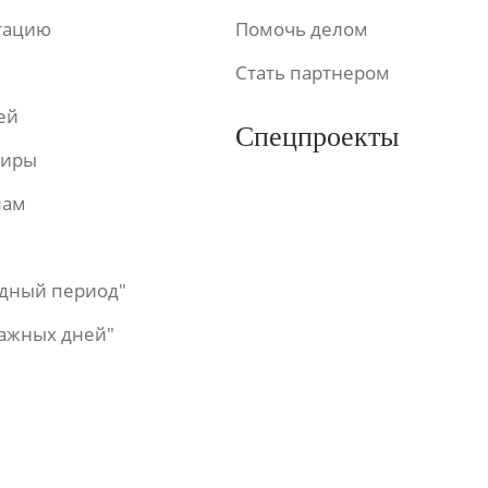
ьтацию
Помочь делом
Стать партнером
ей
Спецпроекты
фиры
лам
одный период"
важных дней"