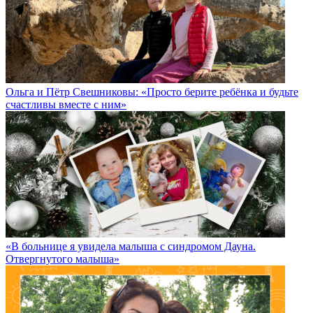
Ольга и Пётр Свешниковы: «Просто берите ребёнка и будьте
счастливы вместе с ним»
«В больнице я увидела малыша с синдромом Дауна.
Отвергнутого малыша»