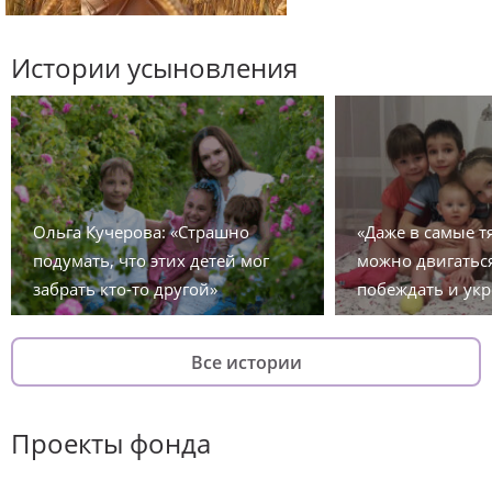
Истории усыновления
Ольга Кучерова: «Страшно
«Даже в самые 
подумать, что этих детей мог
можно двигаться
забрать кто-то другой»
побеждать и укр
Все истории
Проекты фонда