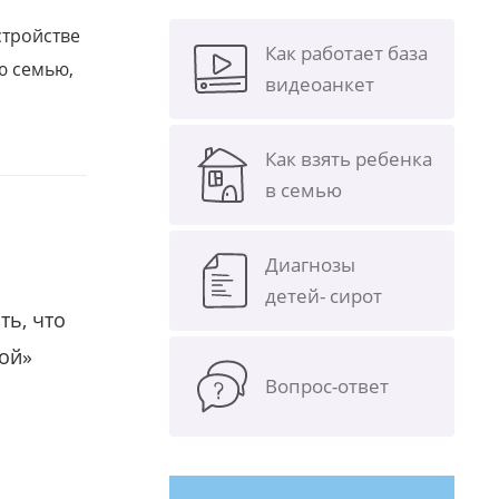
стройстве
Как работает база
ю семью,
видеоанкет
Как взять ребенка
в семью
Диагнозы
детей- сирот
ть, что
гой»
Вопрос-ответ