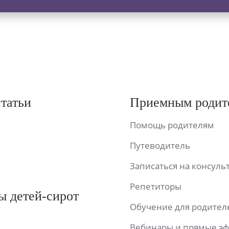
статьи
Приемным родит
Помощь родителям
Путеводитель
Записаться на консул
Репетиторы
ы детей-сирот
Обучение для родител
Вебинары и прямые э