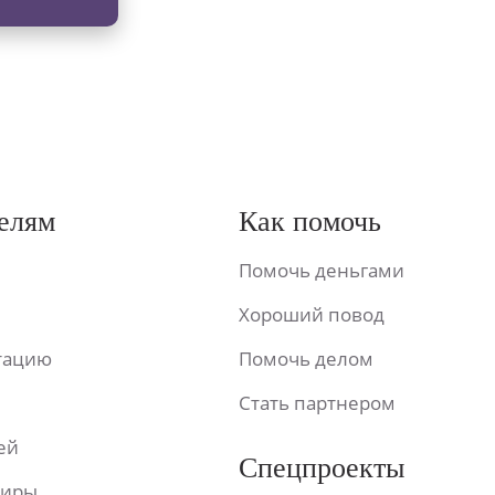
елям
Как помочь
Помочь деньгами
Хороший повод
ьтацию
Помочь делом
Стать партнером
ей
Спецпроекты
фиры