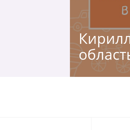
Кирилл
област