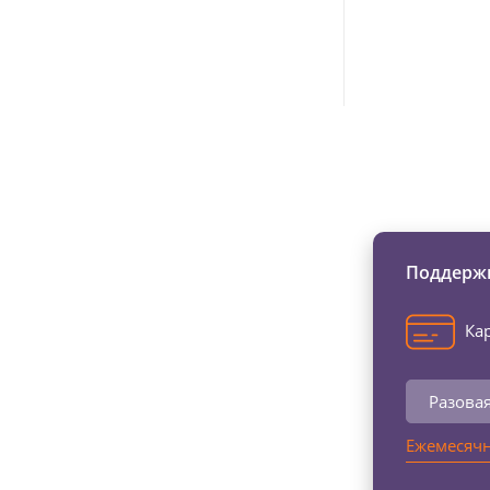
Изменяйте жи
Поддержи
Кар
Разова
Ежемесячн