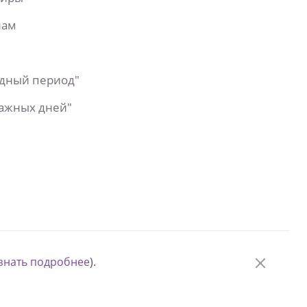
лам
одный период"
важных дней"
знать подробнее
).
© Измени одну жизнь