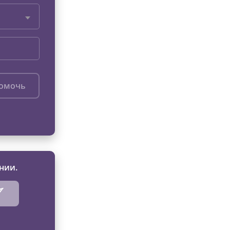
помочь
нии.