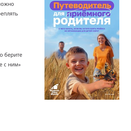
можно
реплять
о берите
е с ним»