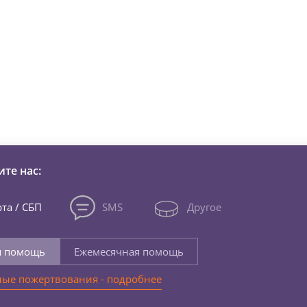
зни детей из детских домов 
те нас:
та / СБП
SMS
Другое
я помощь
Ежемесячная помощь
ые пожертвования - подробнее