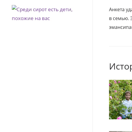
Анкета уд
в семью. 
эмансипа
Исто