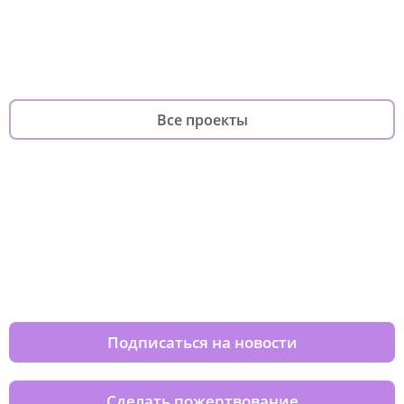
Платформа волонтерского
фонда
для по
фандрайзинга
родителей
Все проекты
Изменяйте жизни детей из детских
домов вместе с нами
Подписаться на новости
Сделать пожертвование