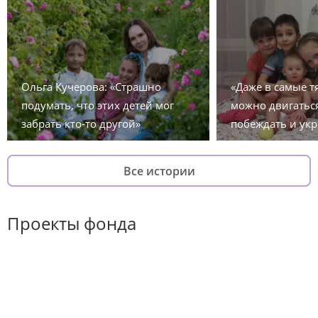
Ольга Кучерова: «Страшно
«Даже в самые 
подумать, что этих детей мог
можно двигаться
забрать кто-то другой»
побеждать и укр
Все истории
Проекты фонда